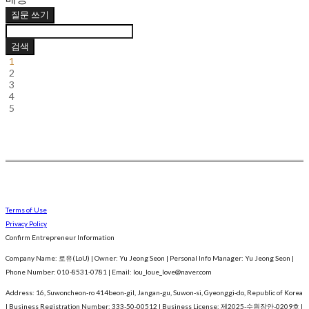
질문 쓰기
검색
1
2
3
4
5
Terms of Use
Privacy Policy
Confirm Entrepreneur Information
Company Name: 로유(LoU) | Owner: Yu Jeong Seon | Personal Info Manager: Yu Jeong Seon |
Phone Number: 010-8531-0781 | Email: lou_loue_love@naver.com
Address: 16, Suwoncheon-ro 414beon-gil, Jangan-gu, Suwon-si, Gyeonggi-do, Republic of Korea
| Business Registration Number:
333-50-00512
| Business License:
제2025-수원장안-0209호
|