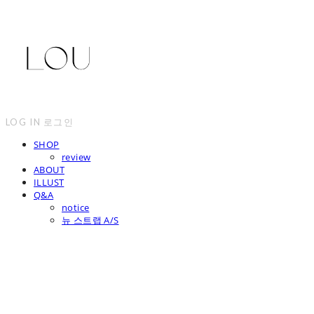
LOG IN
로그인
SHOP
review
ABOUT
ILLUST
Q&A
notice
뉴 스트랩 A/S