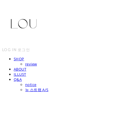
LOG IN
로그인
SHOP
review
ABOUT
ILLUST
Q&A
notice
뉴 스트랩 A/S