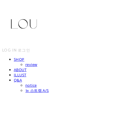
LOG IN
로그인
SHOP
review
ABOUT
ILLUST
Q&A
notice
뉴 스트랩 A/S