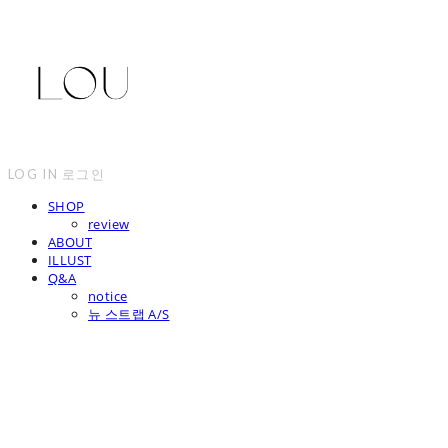
LOG IN
로그인
SHOP
review
ABOUT
ILLUST
Q&A
notice
뉴 스트랩 A/S