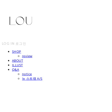
LOG IN
로그인
SHOP
review
ABOUT
ILLUST
Q&A
notice
뉴 스트랩 A/S