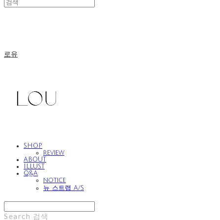
로유
SHOP
review
ABOUT
ILLUST
Q&A
notice
뉴 스트랩 A/S
Search
검색