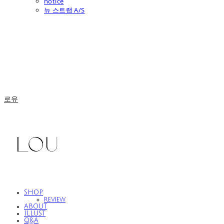
notice
뉴 스트랩 A/S
로유
SHOP
review
ABOUT
ILLUST
Q&A