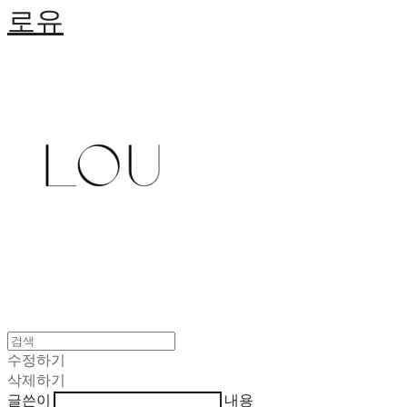
로유
수정하기
삭제하기
글쓴이
내용