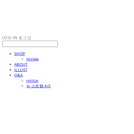
LOG IN
로그인
SHOP
review
ABOUT
ILLUST
Q&A
notice
뉴 스트랩 A/S