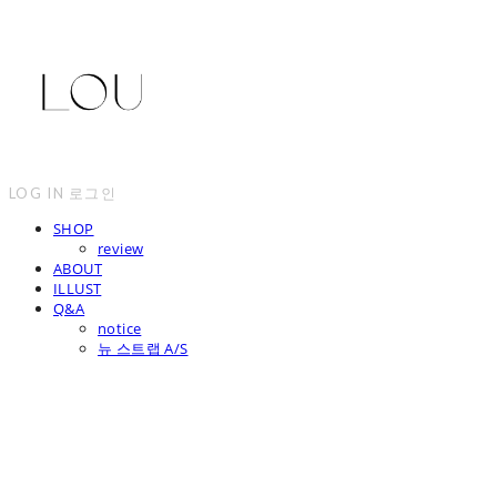
LOG IN
로그인
SHOP
review
ABOUT
ILLUST
Q&A
notice
뉴 스트랩 A/S