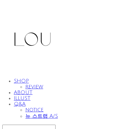
SHOP
review
ABOUT
ILLUST
Q&A
notice
뉴 스트랩 A/S