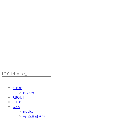
LOG IN
로그인
SHOP
review
ABOUT
ILLUST
Q&A
notice
뉴 스트랩 A/S