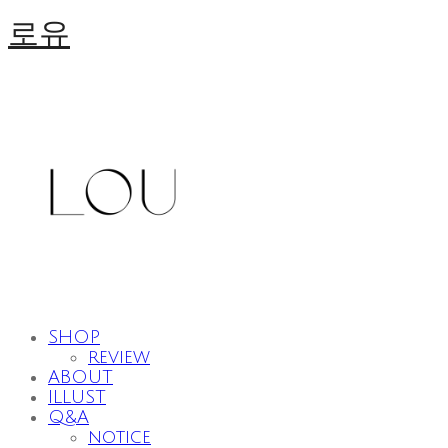
로유
SHOP
review
ABOUT
ILLUST
Q&A
notice