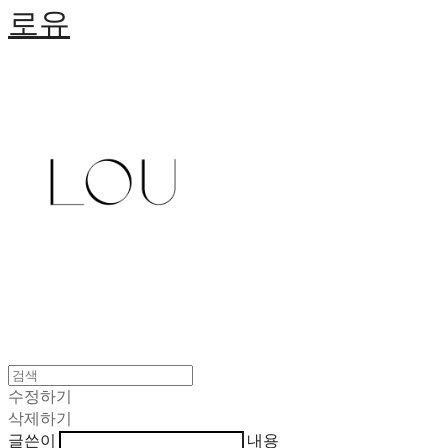
로유
수정하기
삭제하기
글쓴이
내용