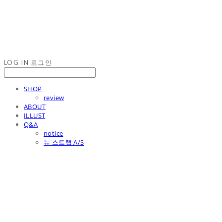
LOG IN
로그인
SHOP
review
ABOUT
ILLUST
Q&A
notice
뉴 스트랩 A/S