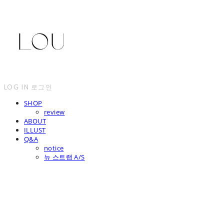
LOG IN
로그인
SHOP
review
ABOUT
ILLUST
Q&A
notice
뉴 스트랩 A/S