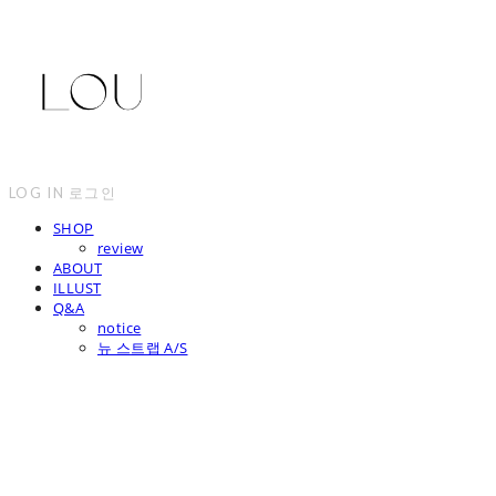
LOG IN
로그인
SHOP
review
ABOUT
ILLUST
Q&A
notice
뉴 스트랩 A/S