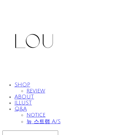
SHOP
review
ABOUT
ILLUST
Q&A
notice
뉴 스트랩 A/S