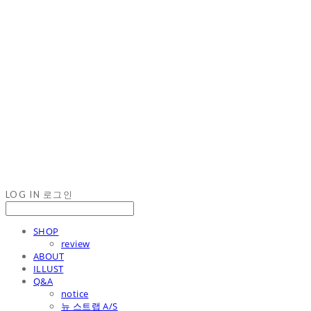
LOG IN
로그인
SHOP
review
ABOUT
ILLUST
Q&A
notice
뉴 스트랩 A/S