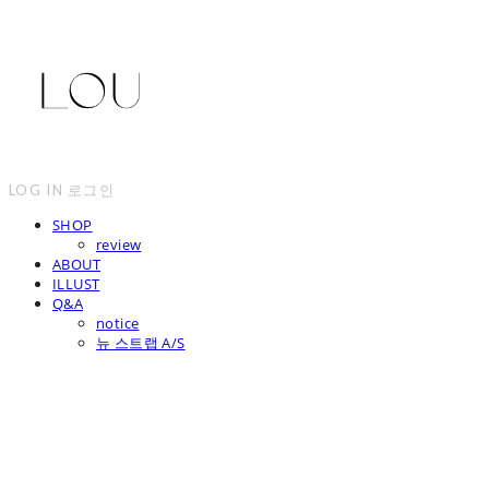
LOG IN
로그인
SHOP
review
ABOUT
ILLUST
Q&A
notice
뉴 스트랩 A/S