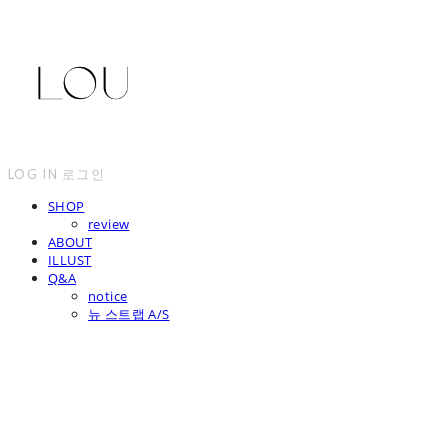
LOG IN
로그인
SHOP
review
ABOUT
ILLUST
Q&A
notice
뉴 스트랩 A/S