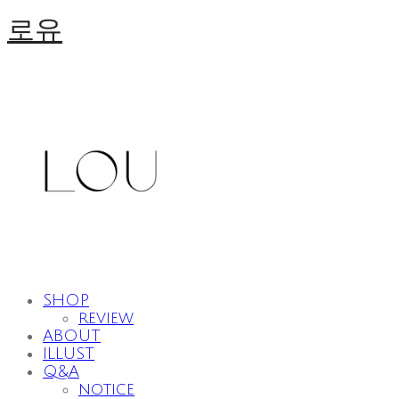
로유
SHOP
review
ABOUT
ILLUST
Q&A
notice