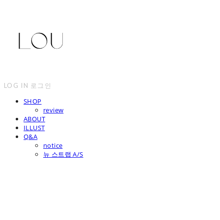
LOG IN
로그인
SHOP
review
ABOUT
ILLUST
Q&A
notice
뉴 스트랩 A/S