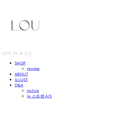
LOG IN
로그인
SHOP
review
ABOUT
ILLUST
Q&A
notice
뉴 스트랩 A/S